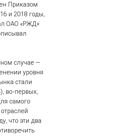
ден Приказом
16 и 2018 годы,
ал ОАО «РЖД»
 описывал
нном случае —
енении уровня
ынка стали
, во-первых,
для самого
 отраслей
, что эти два
ротиворечить