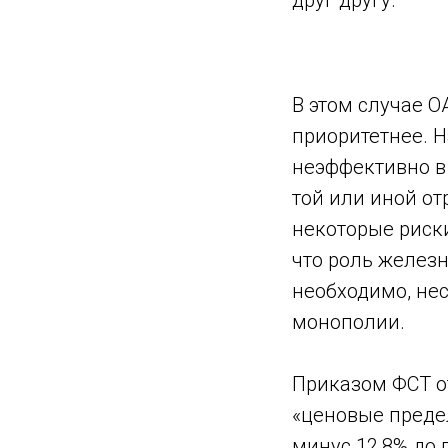
друг другу.
В этом случае О
приоритетнее. 
неэффективно в
той или иной от
некоторые риски
что роль железн
необходимо, нес
монополии.
Приказом ФСТ от
«ценовые преде
минус 12,8% до п