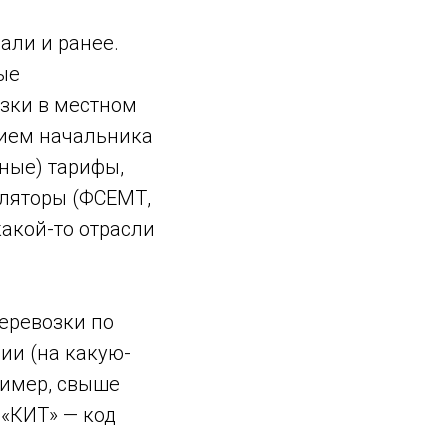
али и ранее.
ые
зки в местном
нием начальника
ные) тарифы,
уляторы (ФСЕМТ,
какой-то отрасли
еревозки по
ии (на какую-
ример, свыше
 «КИТ» — код
.