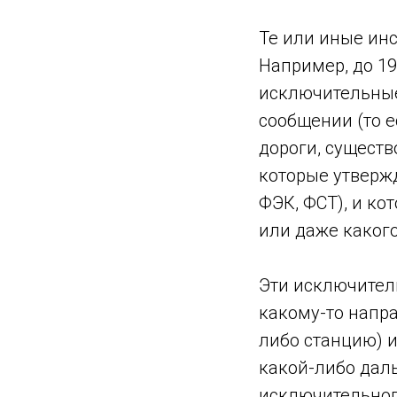
Те или иные ин
Например, до 1
исключительные
сообщении (то 
дороги, сущест
которые утверж
ФЭК, ФСТ), и ко
или даже какого
Эти исключител
какому-то напра
либо станцию) и
какой-либо даль
исключительног