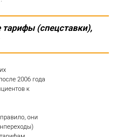
 тарифы (спецставки),
их
после 2006 года
циентов к
правило, они
анпереходы)
 тарифам,