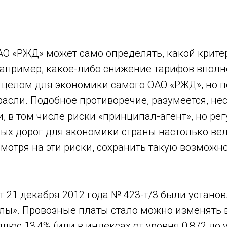
АО «РЖД» может само определять, какой крите
Например, какое-либо снижение тарифов вполн
 целом для экономики самого ОАО «РЖД», но 
расли. Подобное противоречие, разумеется, нес
, в том числе риски «принципал-агент», но ре
ых дорог для экономики страны настолько вел
мотря на эти риски, сохранить такую возможн
 21 декабря 2012 года № 423-т/3 были устано
лы». Провозные платы стало можно изменять в
люс 13,4% (или в индексах от уровня 0,872 до у