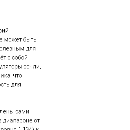
рий
е может быть
полезным для
ёт с собой
гуляторы сочли,
ика, что
ость для
влены сами
 диапазоне от
ровня 1,134) к