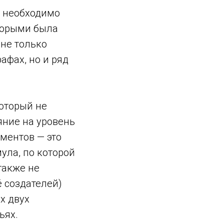
, необходимо
оторыми была
 не только
афах, но и ряд
который не
яние на уровень
ментов — это
ула, по которой
также не
ё создателей)
х двух
ьях.