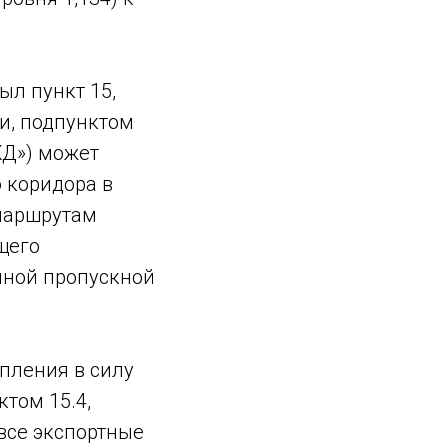
ыл пункт 15,
и, подпунктом
ЖД») может
 коридора в
 маршрутам
щего
чной пропускной
пления в силу
том 15.4,
все экспортные