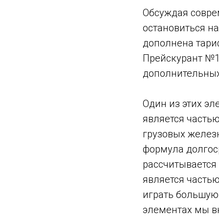
Обсуждая совре
остановиться н
дополнена тариф
Прейскурант №10
дополнительных
Один из этих э
является частью
грузовых железн
формула долгоср
рассчитывается
является частью
играть большую 
элементах мы вк