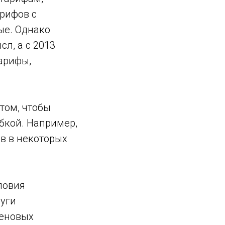
арифов с
ые. Однако
л, а с 2013
арифы,
том, чтобы
бкой. Например,
в в некоторых
ловия
луги
ценовых