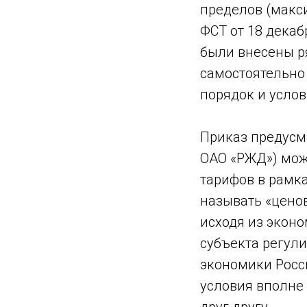
пределов (макс
ФСТ от 18 декабр
были внесены р
самостоятельно
порядок и услов
Приказ предусма
ОАО «РЖД») мож
тарифов в рамка
называть «ценов
исходя из экон
субъекта регули
экономики Росси
условия вполне 