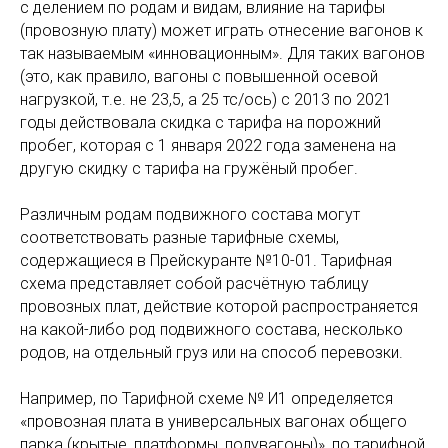
с делением по родам и видам, влияние на тарифы
(провозную плату) может играть отнесение вагонов к
так называемым «инновационным». Для таких вагонов
(это, как правило, вагоны с повышенной осевой
нагрузкой, т.е. не 23,5, а 25 тс/ось) с 2013 по 2021
годы действовала скидка с тарифа на порожний
пробег, которая с 1 января 2022 года заменена на
другую скидку с тарифа на гружёный пробег.
Различным родам подвижного состава могут
соответствовать разные тарифные схемы,
содержащиеся в Прейскуранте №10-01. Тарифная
схема представляет собой расчётную таблицу
провозных плат, действие которой распространяется
на какой-либо род подвижного состава, несколько
родов, на отдельный груз или на способ перевозки.
Например, по Тарифной схеме № И1 определяется
«провозная плата в универсальных вагонах общего
парка (крытые, платформы, полувагоны)», по тарифной