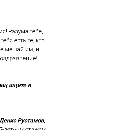
я! Разума тебе,
ебя есть те, кто
Не мешай им, и
поздравление!
лиц ищите в
Денис Рустамов,
5-летним стажем