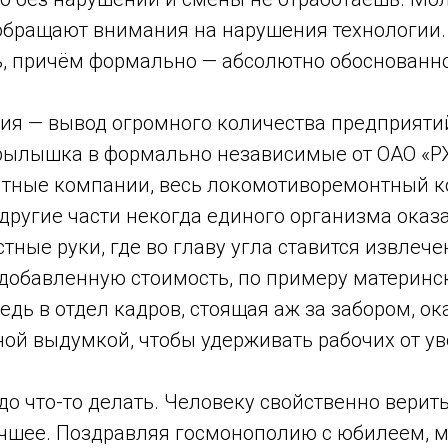
обращают внимания на нарушения технологии.
ь, причём формально — абсолютно обоснованно
ия — вывод огромного количества предприятий
рылышка в формально независимые от ОАО «Р
тные компании, весь локомотиворемонтный к
другие части некогда единого организма оказ
тные руки, где во главу угла ставится извлеч
т добавленную стоимость, по примеру материн
едь в отдел кадров, стоящая аж за забором, ок
ной выдумкой, чтобы удерживать рабочих от у
до что-то делать. Человеку свойственно верить
учшее. Поздравляя госмонополию с юбилеем, м