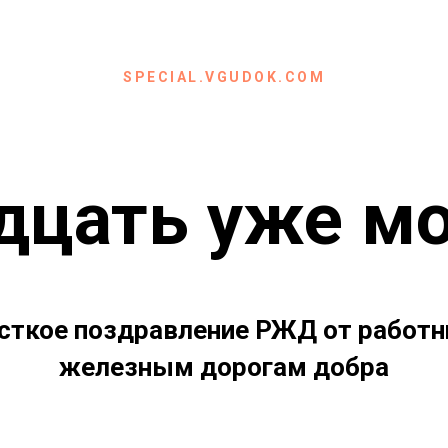
SPECIAL.VGUDOK.COM
адцать уже м
сткое поздравление РЖД от работ
железным дорогам добра