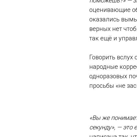
поможешь?» — з
оценивающие об
оказались вымыт
верных нет что
так ещё и упра
Говорить вслух 
народные коррес
одноразовых по
просьбы «не за
«Вы же понимает
секунду», — это
написана так, ч