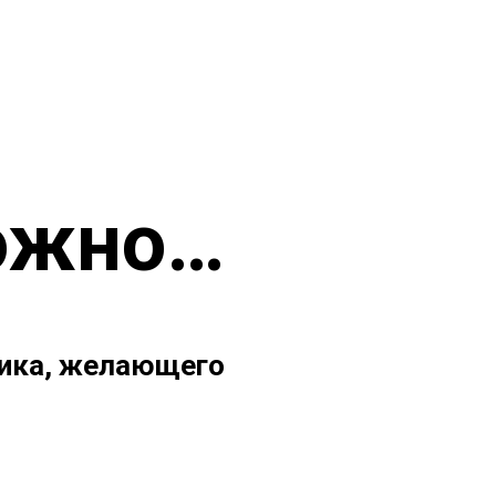
ожно…
ника, желающего