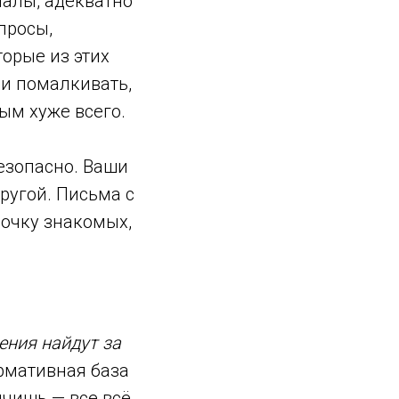
налы, адекватно
просы,
орые из этих
 и помалкивать,
ым хуже всего.
безопасно. Ваши
ругой. Письма с
очку знакомых,
ения найдут за
рмативная база
лчишь — все всё