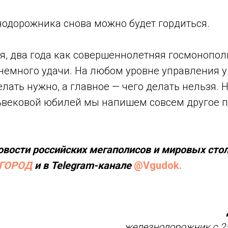
одорожника снова можно будет гордиться.
, два года как совершеннолетняя госмонополи
немного удачи. На любом уровне управления у т
елать нужно, а главное — чего делать нельзя. 
тьвековой юбилей мы напишем совсем другое 
овости российских мегаполисов и мировых сто
ГОРОД
и в Telegram-канале
@Vgudok.
железнодорожник с 2