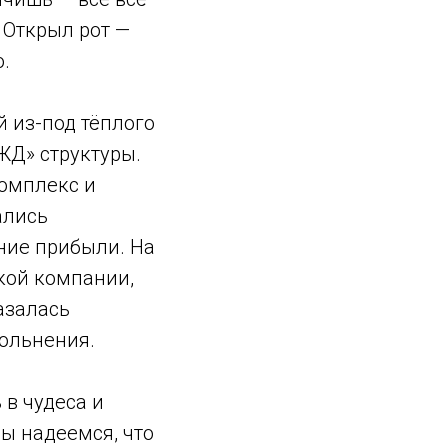
 Открыл рот —
.
 из-под тёплого
ЖД» структуры.
омплекс и
ались
ение прибыли. На
ской компании,
азалась
вольнения.
 в чудеса и
ы надеемся, что