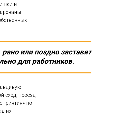
чишки и
очарованы
обственных
 рано или поздно заставят
льно для работников.
равдивую
й сход, проезд
роприятия» по
ад их