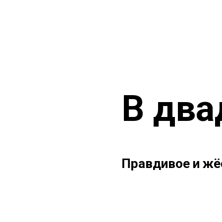
В дв
Правдивое и жё