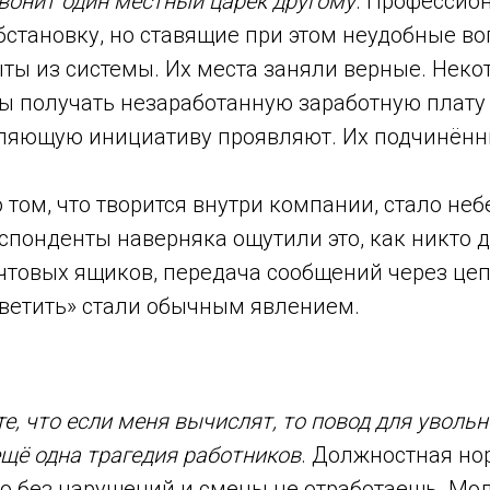
вонит один местный царёк другому
. Профессио
становку, но ставящие при этом неудобные во
ы из системы. Их места заняли верные. Некот
бы получать незаработанную заработную плату
вляющую инициативу проявляют. Их подчинённ
о том, что творится внутри компании, стало не
понденты наверняка ощутили это, как никто д
чтовых ящиков, передача сообщений через цеп
светить» стали обычным явлением.
е, что если меня вычислят, то повод для увольн
 ещё одна трагедия работников
. Должностная но
то без нарушений и смены не отработаешь. Мо