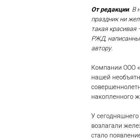
От редакции
. В
праздник ни жел
такая красивая 
РЖД, написанный
автору.
Компании ООО «
нашей необъятно
совершеннолетн
накопленного ж
У сегодняшнего
возлагали желе
стало появление