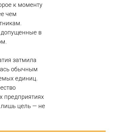
орое к моменту
ее чем
отникам.
, допущенные в
ом.
атия затмила
ялась обычным
емых единиц.
чество
х предприятиях
а лишь цель — не