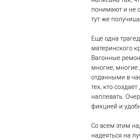
понимают и не 
тут же получиш
Ещё одна трагед
материнского к
Вагонные ремон
многие, многие 
отданными в час
тех, кто создаё
наплевать. Очер
фикцией и удоб
Со всем этим на
надеяться на л