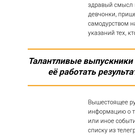
здравый смысл 
девчонки, прише
самодурством н
указаний тех, к
Талантливые выпускники в
её работать результ
Вышестоящее ру
информацию о то
или иное событи
списку из телег