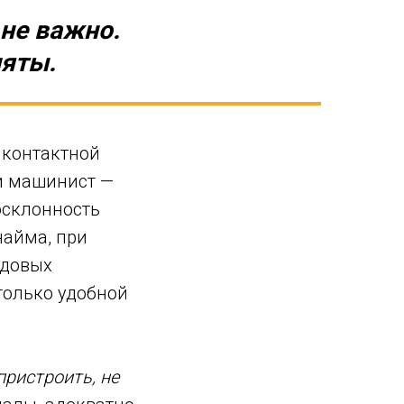
 не важно.
няты.
к контактной
и машинист —
осклонность
найма, при
ядовых
только удобной
пристроить, не