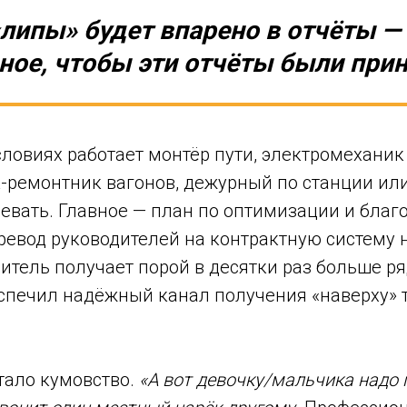
липы» будет впарено в отчёты —
ное, чтобы эти отчёты были при
условиях работает монтёр пути, электромехани
к-ремонтник вагонов, дежурный по станции ил
евать. Главное — план по оптимизации и благ
ревод руководителей на контрактную систему 
итель получает порой в десятки раз больше р
еспечил надёжный канал получения «наверху» 
тало кумовство.
«А вот девочку/мальчика надо 