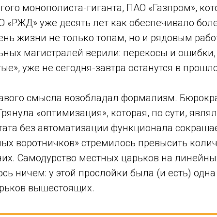
гого монополиста-гиганта, ПАО «Газпром», кот
О «РЖД» уже десять лет как обеспечивало бол
ень жизни не только топам, но и рядовым раб
ьных магистралей верили: перекосы и ошибки
ые», уже не сегодня-завтра останутся в прошл
равого смысла возобладал формализм. Бюрокр
Грянула «оптимизация», которая, по сути, явл
ата без автоматизации функционала сокраща
лых воротничков» стремилось превысить коли
них. Самодурство местных царьков на линейны
сь ничем: у этой прослойки была (и есть) одн
арьков вышестоящих.