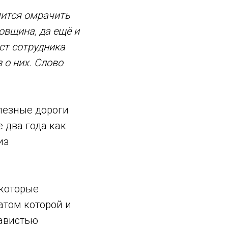
мится омрачить
овщина, да ещё и
ст сотрудника
 о них. Слово
лезные дороги
 два года как
из
 которые
атом которой и
завистью