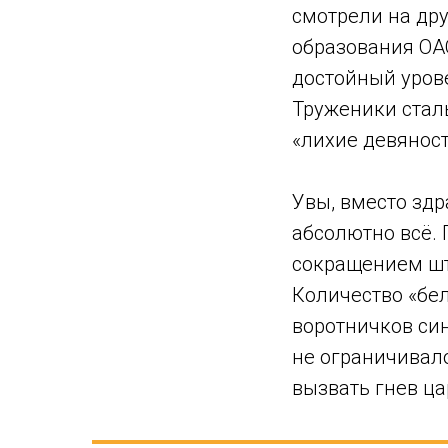
смотрели на дру
образования ОА
достойный уров
Труженики стал
«лихие девяност
Увы, вместо зд
абсолютно всё. 
сокращением шт
Количество «бе
воротничков си
не ограничивало
вызвать гнев ц