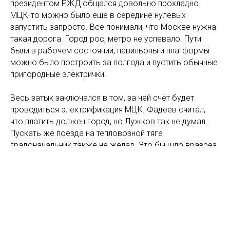
президентом РЖД общался довольно прохладно.
МЦК-то можно было ещё в середине нулевых
запустить запросто. Все понимали, что Москве нужна
такая дорога. Город рос, метро не успевало. Пути
были в рабочем состоянии, павильоны и платформы
можно было построить за полгода и пустить обычные
пригородные электрички.
Весь затык заключался в том, за чей счёт будет
проводиться электрификация МЦК. Фадеев считал,
что платить должен город, но Лужков так не думал.
Пускать же поезда на тепловозной тяге
градоначальник также не желал. Это бы шло вразрез
с его политикой закрытия промышленных производств
в столице.