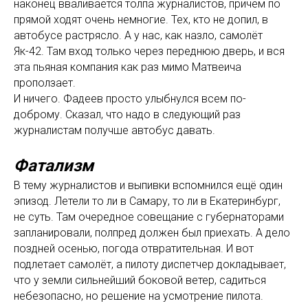
наконец вваливается толпа журналистов, причём по
прямой ходят очень немногие. Тех, кто не допил, в
автобусе растрясло. А у нас, как назло, самолёт
Як-42. Там вход только через переднюю дверь, и вся
эта пьяная компания как раз мимо Матвеича
проползает.
И ничего. Фадеев просто улыбнулся всем по-
доброму. Сказал, что надо в следующий раз
журналистам получше автобус давать.
Фатализм
В тему журналистов и выпивки вспомнился ещё один
эпизод. Летели то ли в Самару, то ли в Екатеринбург,
не суть. Там очередное совещание с губернаторами
запланировали, полпред должен был приехать. А дело
поздней осенью, погода отвратительная. И вот
подлетает самолёт, а пилоту диспетчер докладывает,
что у земли сильнейший боковой ветер, садиться
небезопасно, но решение на усмотрение пилота.