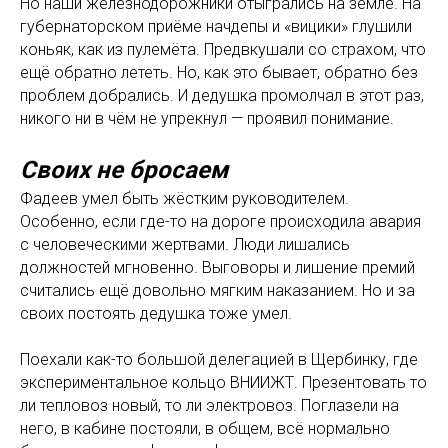
Но наши железнодорожники отыгрались на земле. На
губернаторском приёме начдепы и «вицики» глушили
коньяк, как из пулемёта. Предвкушали со страхом, что
ещё обратно лететь. Но, как это бывает, обратно без
проблем добрались. И дедушка промолчал в этот раз,
никого ни в чём не упрекнул — проявил понимание.
Своих не бросаем
Фадеев умел быть жёстким руководителем.
Особенно, если где-то на дороге происходила авария
с человеческими жертвами. Люди лишались
должностей мгновенно. Выговоры и лишение премий
считались ещё довольно мягким наказанием. Но и за
своих постоять дедушка тоже умел.
Поехали как-то большой делегацией в Щербинку, где
экспериментальное кольцо ВНИИЖТ. Презентовать то
ли тепловоз новый, то ли электровоз. Поглазели на
него, в кабине постояли, в общем, всё нормально