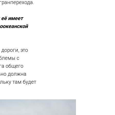
гранперехода.
 её имеет
хоокеанской
дороги, это
облемы с
га общего
льно должна
ольку там будет