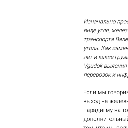
Изначально про
виде угля, желе
транспорта Вале
уголь. Как изме
лет и какие груз
Vgudok выяснил 
перевозок и инф
Если мы говорим
выход на железн
парадигму на то
дополнительный 
том, что мы пол