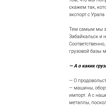
скажем так, кот
экспорт с Урала
Тем самым мы з
Забайкальск и н
Соответственно,
грузовой базы м
—
А о каких гру
— О продовольст
— машины, обору
импорт. А с наш
металлы, поскол