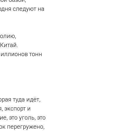
годня следуют на
голию,
 Китай.
 миллионов тонн
рая туда идёт,
, экспорт и
, это уголь, это
ок перегружено,