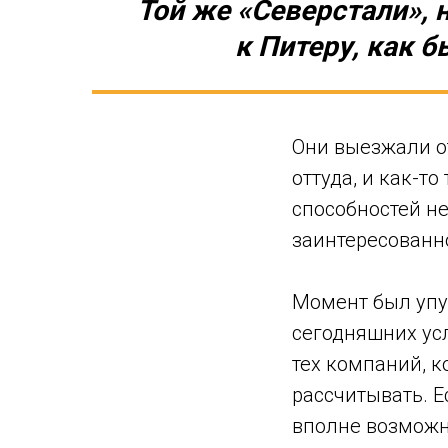
Той же «Северстали», 
к Питеру, как б
Они выезжали от
оттуда, и как-т
способностей не
заинтересованн
Момент был упущ
сегодняшних усл
тех компаний, к
рассчитывать. Е
вполне возможно