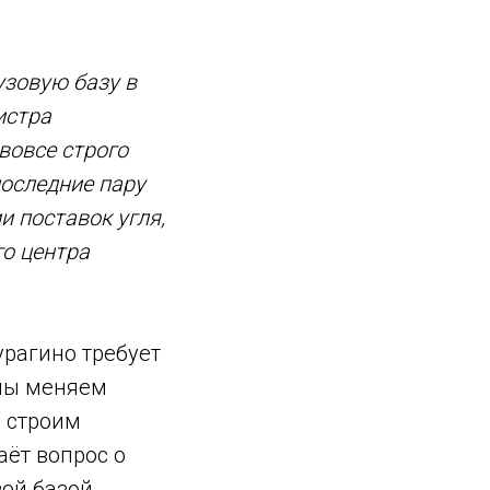
узовую базу в
истра
вовсе строго
последние пару
и поставок угля,
го центра
урагино требует
 мы меняем
а строим
аёт вопрос о
ой базой,