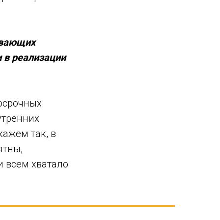
ывающих
 в реализации
госрочных
утренних
кажем так, в
ятны,
и всем хватало