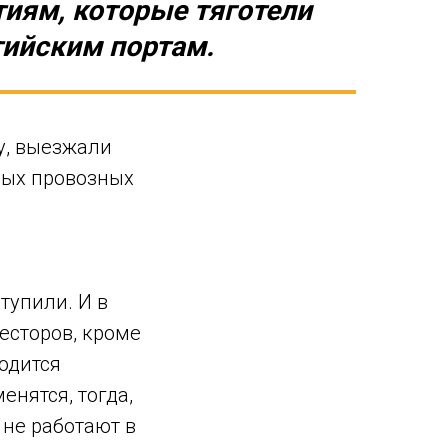
тиям, которые тяготели
лтийским портам.
у, выезжали
кных провозных
тупили. И в
весторов, кроме
ходится
енятся, тогда,
 не работают в