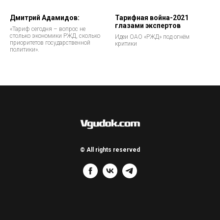
Дмитрий Адамидов:
Тарифная война-2021
глазами экспертов
«Тариф сегодня – вопрос не
столько экономики РЖД, сколько
Идеи ОАО «РЖД» под огнём
приоритетов государственной
критики
политики».
© All rights reserved