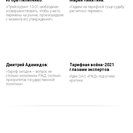
Игорь Пилипенко:
Мария Никитина:
«Прейскурант 10-01 необходимо
«Гадаем на тарифной гуще судьбу
усовершенствовать, чтобы учесть
расчетных перемен».
перемены на рынке, произошедшие
с момента его утверждения!»
Дмитрий Адамидов:
Тарифная война-2021
глазами экспертов
«Тариф сегодня – вопрос не
столько экономики РЖД, сколько
Идеи ОАО «РЖД» под огнём
приоритетов государственной
критики
политики».