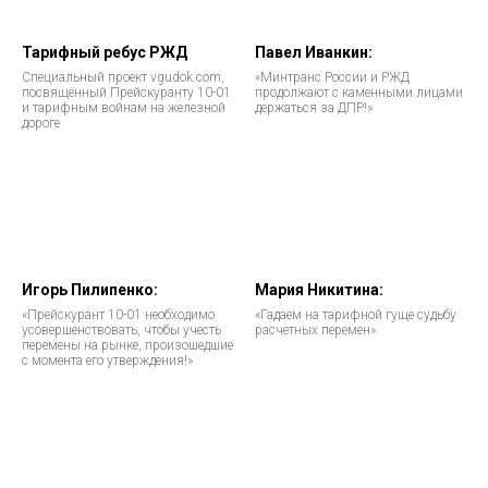
Тарифный ребус РЖД
Павел Иванкин:
Специальный проект vgudok.com,
«Минтранс России и РЖД
посвящённый Прейскуранту 10-01
продолжают с каменными лицами
и тарифным войнам на железной
держаться за ДПР!»
дороге
Игорь Пилипенко:
Мария Никитина:
«Прейскурант 10-01 необходимо
«Гадаем на тарифной гуще судьбу
усовершенствовать, чтобы учесть
расчетных перемен».
перемены на рынке, произошедшие
с момента его утверждения!»