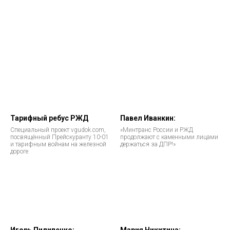
Тарифный ребус РЖД
Павел Иванкин:
Специальный проект vgudok.com,
«Минтранс России и РЖД
посвящённый Прейскуранту 10-01
продолжают с каменными лицами
и тарифным войнам на железной
держаться за ДПР!»
дороге