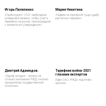
Игорь Пилипенко:
Мария Никитина:
«Прейскурант 10-01 необходимо
«Гадаем на тарифной гуще судьбу
усовершенствовать, чтобы учесть
расчетных перемен».
перемены на рынке, произошедшие
с момента его утверждения!»
Дмитрий Адамидов:
Тарифная война-2021
глазами экспертов
«Тариф сегодня – вопрос не
столько экономики РЖД, сколько
Идеи ОАО «РЖД» под огнём
приоритетов государственной
критики
политики».