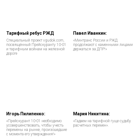
Тарифный ребус РЖД
Павел Иванкин:
Специальный проект vgudok.com,
«Минтранс России и РЖД
посвящённый Прейскуранту 10-01
продолжают с каменными лицами
и тарифным войнам на железной
держаться за ДПР!»
дороге
Игорь Пилипенко:
Мария Никитина:
«Прейскурант 10-01 необходимо
«Гадаем на тарифной гуще судьбу
усовершенствовать, чтобы учесть
расчетных перемен».
перемены на рынке, произошедшие
с момента его утверждения!»