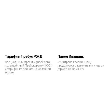
Тарифный ребус РЖД
Павел Иванкин:
Специальный проект vgudok.com,
«Минтранс России и РЖД
посвящённый Прейскуранту 10-01
продолжают с каменными лицами
и тарифным войнам на железной
держаться за ДПР!»
дороге