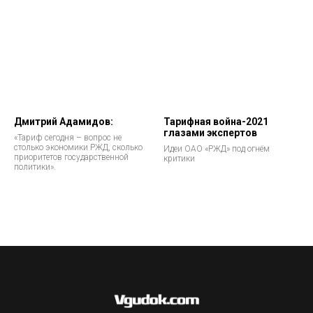
Дмитрий Адамидов:
Тарифная война-2021
глазами экспертов
«Тариф сегодня – вопрос не
столько экономики РЖД, сколько
Идеи ОАО «РЖД» под огнём
приоритетов государственной
критики
политики».