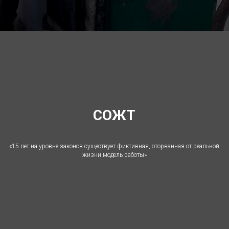
СОЖТ
«15 лет на уровне законов существует фиктивная, оторванная от реальной
жизни модель работы»