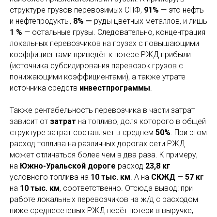
структуре грузов перевозимых СПФ,
91%
— это нефть
и нефтепродукты,
8% —
руды цветных металлов, и лишь
1 %
— остальные грузы. Следовательно, концентрация
локальных перевозчиков на грузах с повышающими
коэффициентами приведёт к потере РЖД прибыли
(источника субсидирования перевозок грузов с
понижающими коэффициентами), а также утрате
источника средств
инвестпрограммы
.
Также рентабельность перевозчика в части затрат
зависит от
затрат
на топливо, доля которого в общей
структуре затрат составляет в среднем
50%
. При этом
расход топлива на различных дорогах сети РЖД
может отличаться более чем в два раза. К примеру,
на
Южно-Уральской дороге
расход
23,8 кг
условного топлива на
10 тыс. км
. А на
СКЖД
—
57 кг
на
10 тыс. км
, соответственно. Отсюда вывод: при
работе локальных перевозчиков на ж/д с расходом
ниже среднесетевых РЖД несёт потери в выручке,