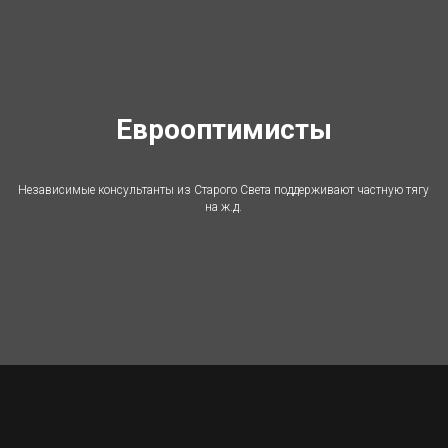
Еврооптимисты
Независимые консультанты из Старого Света поддерживают частную тягу
на ж.д.