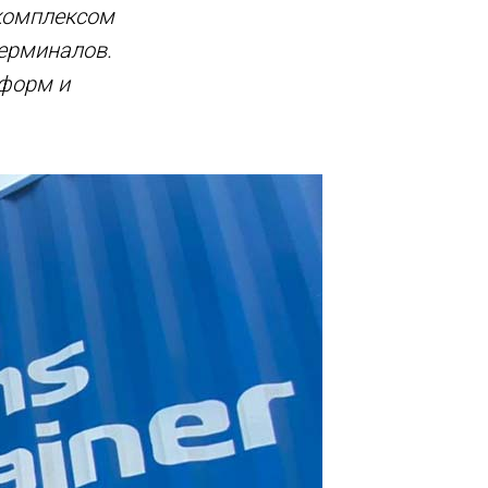
комплексом
терминалов.
тформ и