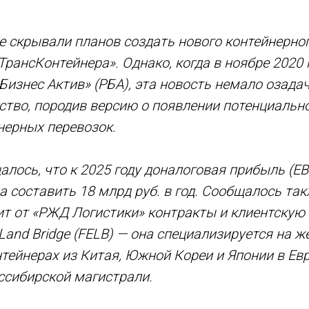
е скрывали планов создать нового контейнерно
ТрансКонтейнера». Однако, когда в ноябре 2020
изнес Актив» (РБА), эта новость немало озадач
ство, породив версию о появлении потенциальн
нерных перевозок.
алось, что к 2025 году доналоговая прибыль (EB
 составить 18 млрд руб. в год. Сообщалось так
т от «РЖД Логистики» контракты и клиентскую б
t Land Bridge (FELB) — она специализируется на
нтейнерах из Китая, Южной Кореи и Японии в Ев
ссибирской магистрали.