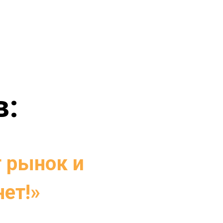
в:
 рынок и
нет!»