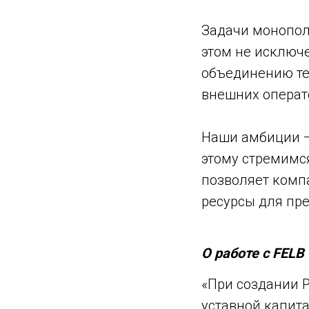
Задачи монополи
этом не исключ
объединению тех
внешних операто
Наши амбиции — 
этому стремимся
позволяет комп
ресурсы для пре
О работе с FELB
«При создании 
уставной капит