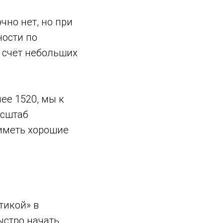
чно нет, но при
ности по
а счёт небольших
ее 1520, мы к
асштаб
иметь хорошие
тикой» в
ыстро начать