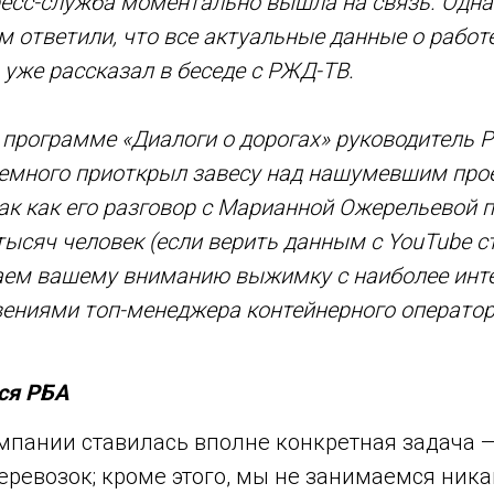
ресс-служба моментально вышла на связь. Одна
м ответили, что все актуальные данные о работ
 уже рассказал в беседе с РЖД-ТВ.
 программе «Диалоги о дорогах» руководитель 
немного приоткрыл завесу над нашумевшим про
ак как его разговор с Марианной Ожерельевой 
тысяч человек (если верить данным с YouTube 
гаем вашему вниманию выжимку с наиболее инт
ениями топ-менеджера контейнерного операто
ся РБА
мпании ставилась вполне конкретная задача —
еревозок; кроме этого, мы не занимаемся ник