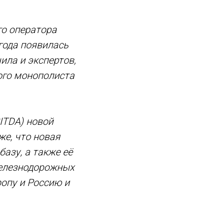
го оператора
 года появилась
ила и экспертов,
ого монополиста
ITDA) новой
же, что новая
азу, а также её
 железнодорожных
ропу и Россию и