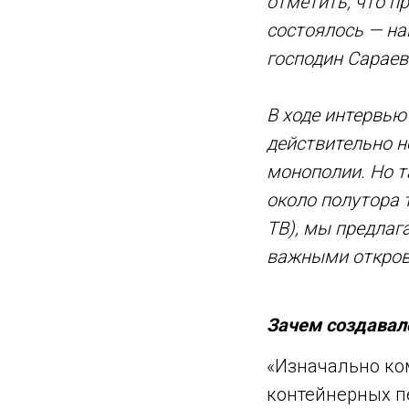
отметить, что п
состоялось — на
господин Сараев
В ходе интервью
действительно 
монополии. Но т
около полутора 
ТВ), мы предла
важными откров
Зачем создавал
«Изначально ко
контейнерных п