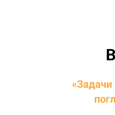
В
«Задачи
погл