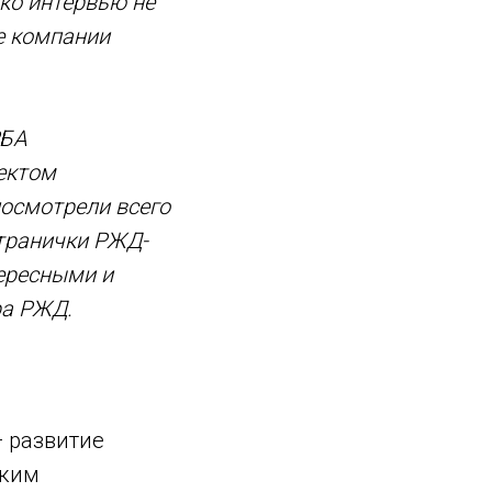
ко интервью не
е компании
РБА
ектом
посмотрели всего
странички РЖД-
ересными и
ра РЖД.
 развитие
аким