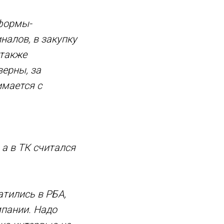
тформы-
налов, в закупку
 также
верны, за
имается с
 а в ТК считался
атились в РБА,
мпании. Надо