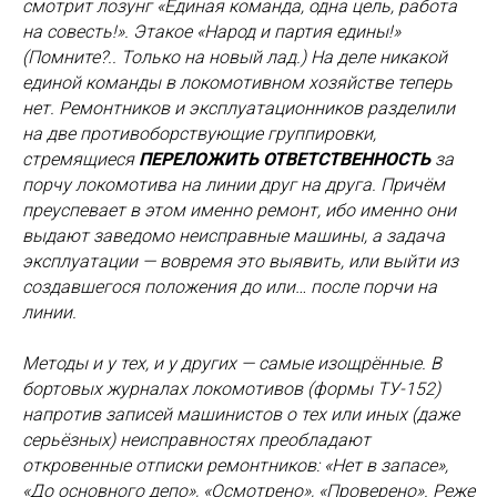
смотрит лозунг «Единая команда, одна цель, работа
на совесть!». Этакое «Народ и партия едины!»
(Помните?.. Только на новый лад.) На деле никакой
единой команды в локомотивном хозяйстве теперь
нет. Ремонтников и эксплуатационников разделили
на две противоборствующие группировки,
стремящиеся
ПЕРЕЛОЖИТЬ ОТВЕТСТВЕННОСТЬ
за
порчу локомотива на линии друг на друга. Причём
преуспевает в этом именно ремонт, ибо именно они
выдают заведомо неисправные машины, а задача
эксплуатации — вовремя это выявить, или выйти из
создавшегося положения до или… после порчи на
линии.
Методы и у тех, и у других — самые изощрённые. В
бортовых журналах локомотивов (формы ТУ-152)
напротив записей машинистов о тех или иных (даже
серьёзных) неисправностях преобладают
откровенные отписки ремонтников: «Нет в запасе»,
«До основного депо», «Осмотрено», «Проверено». Реже