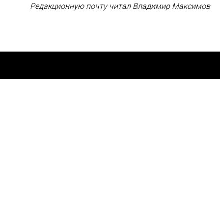
Редакционную почту читал Владимир Максимов
«В РЖД было
надёжнее?»
Vgudok и железнодорожники выясняют,
стоит ли оставлять ремонт локомотивов в