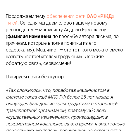
Продолжаем тему
обеспечения сети
ОАО «РЖД»
тягой
. Сегодня мы даём слово нашему новому
респонденту — машинисту Андрею Ермолаеву
(
фамилия изменена
по просьбе автора письма, по
причинам, которые вполне понятны из его
содержания). Машинист — это тот, кого можно смело
назвать «потребителем продукции». Держите
обратную связь, сервисмены!
Цитируем почти без купюр:
«Так сложилось, что, поработав машинистом в
системе тогда ещё МПС РФ более 25 лет назад, я
вынужден был долгие годы трудиться в сторонней
транспортной организации, поэтому обо всех
«существенных изменениях», произошедших в
локомотивном комплексе за это время, я знал только
понаслышке. Но теперь, вернувшись на склоне лет в