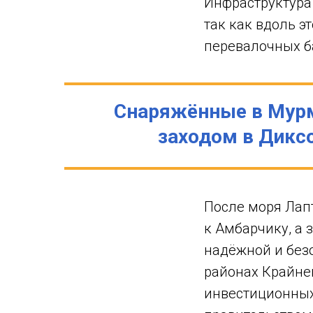
Инфраструктура
так как вдоль э
перевалочных ба
Снаряжённые в Мурма
заходом в Диксо
После моря Лап
к Амбарчику, а
надёжной и безо
районах Крайнег
инвестиционных 