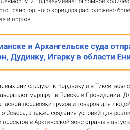
 Севморпути подразумевает огромное количест
того транспортного коридора расположено боле
з и портов.
нске и Архангельске суда отпр
н, Дудинку, Игарку в области Ен
тевых они следуют к Нордвику и в Тикси, возл
 завершают маршрут в Певеке и Провидении. Д
пасной перевозки грузов и товаров для людей
о Севера, а также создания условий для реал
проектов в Арктической зоне страны в августе