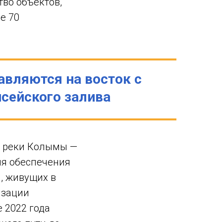
во объектов,
е 70
авляются на восток с
исейского залива
е реки Колымы —
ля обеспечения
, живущих в
изации
 2022 года