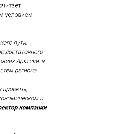
считает
м условием
ого пути,
е достаточного
овиях Арктики, а
стем региона.
 проекты,
экономическом и
ректор компании