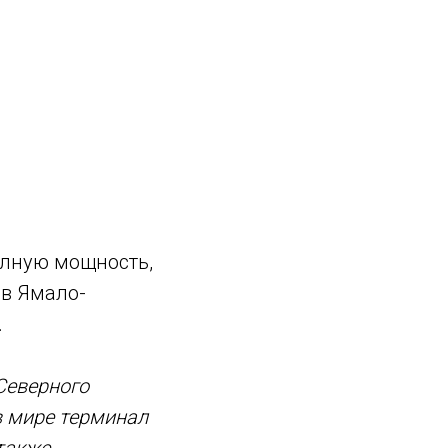
олную мощность,
 в Ямало-
.
Северного
в мире терминал