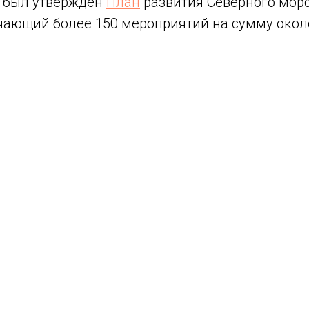
 был утверждён
План
развития Северного морс
чающий более 150 мероприятий на сумму около