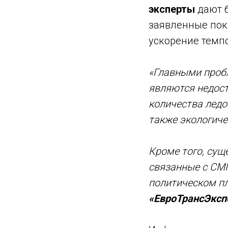
эксперты
дают б
заявленные пок
ускорение темп
«Главными проб
являются недост
количества ледо
также экологиче
Кроме того, сущ
связанные с СМП
политическом п
«ЕвроТрансЭксп