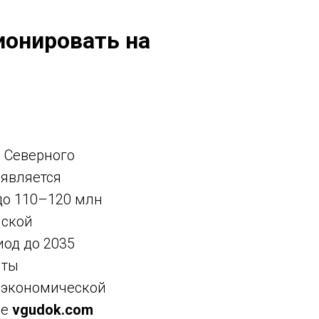
ионировать на
 Северного
 является
 до 110–120 млн
йской
од до 2035
нты
и экономической
ые
vgudok.com