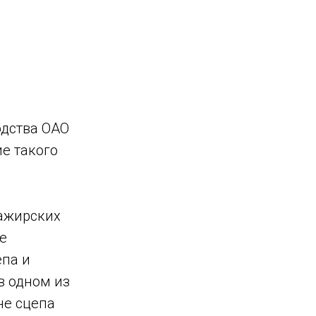
одства ОАО
е такого
сажирских
е
епа и
в одном из
не сцепа