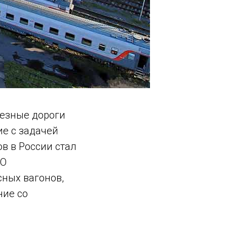
лезные дороги
е с задачей
в в России стал
АО
ных вагонов,
ние со