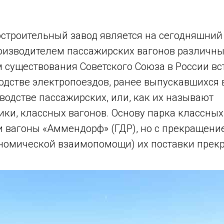
Tilda
остроительный завод является на сегодняшний
изводителем пассажирских вагонов различн
 существования Советского Союза в России вс
одстве электропоездов, ранее выпускавшихся в 
водстве пассажирских, или, как их называют
ки, классных вагонов. Основу парка классных
и вагоны «Аммендорф» (ГДР), но с прекращени
ономической взаимопомощи) их поставки прекр