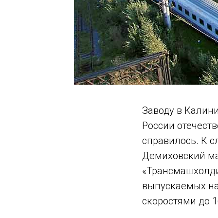
Заводу в Калин
России отечест
справилось. К с
Демиховский ма
«Трансмашхолди
выпускаемых на
скоростями до 1