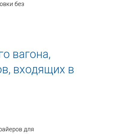
овки без
о вагона,
ов, входящих в
файеров для