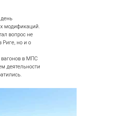
 Publishing
 день
ых модификаций.
тал вопрос не
Риге, но и о
 вагонов в МПС
ем деятельности
атились.