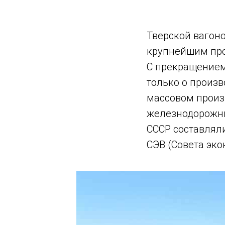
Тверской вагон
крупнейшим про
С прекращением
только о произв
массовом произ
железнодорожни
СССР составлял
СЭВ (Совета эк