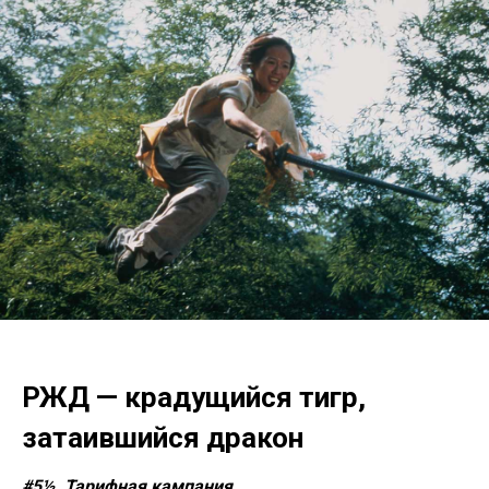
РЖД — крадущийся тигр,
затаившийся дракон
#5½. Тарифная кампания