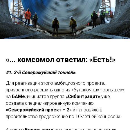
«… комсомол ответил: «Есть!»
#1. 2-й Северомуйский тоннель
Для реализации этого амбициозного проекта,
призванного расшить одно из «бутылочных горлышек»
на
БАМе
, инициатор группа
«Сибантрацит»
уже
создала специализированную компанию
«Северомуйский проект – 2»
и направила в
правительство предложение по 10-летней концессии.
А пока в
Белом доме
раздумывают, не нарушит ли